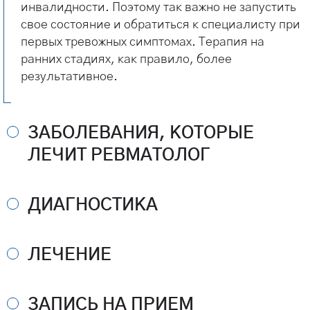
инвалидности. Поэтому так важно не запустить
свое состояние и обратиться к специалисту при
первых тревожных симптомах. Терапия на
ранних стадиях, как правило, более
результативное.
ЗАБОЛЕВАНИЯ, КОТОРЫЕ
ЛЕЧИТ РЕВМАТОЛОГ
Предварительные диагноз может поставить
терапевт, хирург, гематолог или другой врач
ДИАГНОСТИКА
узкого профиля, после чего пациент
При первом посещении доктор проводит опрос,
направляется к ревматологу.
определяет, что пациента беспокоит, отягощена
ЛЕЧЕНИЕ
ли наследственность и какие болезни есть в
Доктор выявляет и лечит следующих болезней:
Противовоспалительные препараты – основной
анамнезе. Далее ревматолог проводит осмотр
системная красная волчанка;
метод лечения для большинства недугов. Врач
кожных покровов и пальпацию, которая
ЗАПИСЬ НА ПРИЕМ