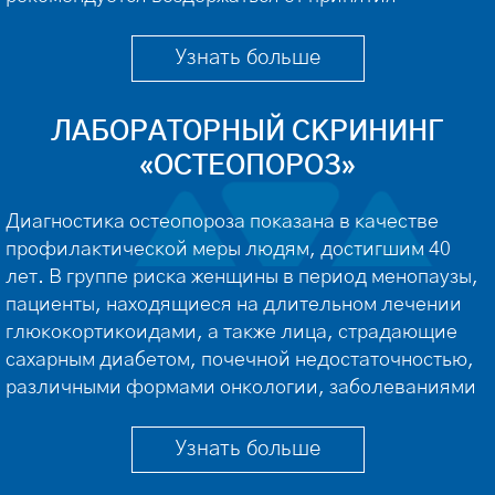
алкоголя, физических и психоэмоциональных
нагрузок. За 2 часа до посещения – от курения. […]
Узнать больше
ЛАБОРАТОРНЫЙ СКРИНИНГ
«ОСТЕОПОРОЗ»
Диагностика остеопороза показана в качестве
профилактической меры людям, достигшим 40
лет. В группе риска женщины в период менопаузы,
пациенты, находящиеся на длительном лечении
глюкокортикоидами, а также лица, страдающие
сахарным диабетом, почечной недостаточностью,
различными формами онкологии, заболеваниями
щитовидной железы, гепатитом, хроническими
заболеваниями легких, ревматическими
Узнать больше
болезнями. Периодичность планового