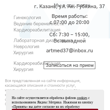
Мы в соц. сетях
г. Казань, ул. Ак. Губкина, 37
Время работы:
Гинекология
с 07:00 до 20:00
Ведение беременности
Кардиореабилитация
Сб: 7:30 - 15:00,
Лабораторная диагностика
Вс:выходной
Неврология
artmed37@inbox.ru
Хирургия
Кардиореабилитация
Записаться на прием
Хирургия
Вся представленная на сайте информация,
касающаяся описания и стоимости услуг,
носит информационный характер и ни при
каких условиях не является публичной
На сайте осуществляется обработка файлов
cookies
с
офертой, определяемой положениями
использованием Яндекс Метрика. Нажимая на кнопку
Статьи 437(2) Гражданского кодекса РФ
«Принять» вы даёте согласие на их обработку