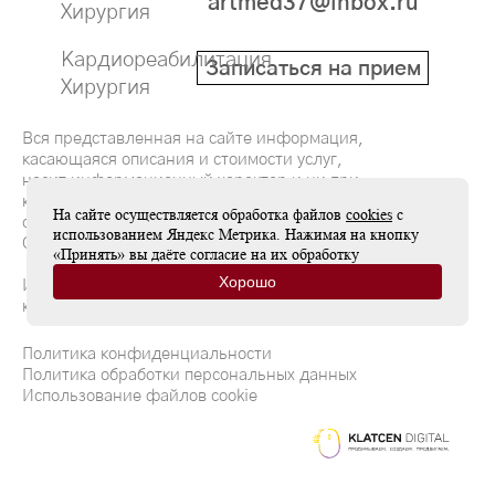
artmed37@inbox.ru
Хирургия
мочеиспусканию или, наоборот, отсутствие
позывов.
Кардиореабилитация
Записаться на прием
Хирургия
Процедуры помогают стимулировать
периферические и центральные отделы
Вся представленная на сайте информация,
нервной системы, благодаря чему активируются
касающаяся описания и стоимости услуг,
носит информационный характер и ни при
обменные процессы в точке акупунктуры и на
каких условиях не является публичной
центральном уровне. Благодаря широкому
На сайте осуществляется обработка файлов
cookies
с
офертой, определяемой положениями
использованием Яндекс Метрика. Нажимая на кнопку
спектру воздействия, в итоге, пациент
Статьи 437(2) Гражданского кодекса РФ
«Принять» вы даёте согласие на их обработку
достигает физического и психического
Хорошо
Имеются противопоказания, необходима
благополучия.
консультация специалиста
Политика конфиденциальности
Политика обработки персональных данных
Использование файлов cookie