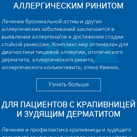
АЛЛЕРГИЧЕСКИМ РИНИТОМ
Лечение бронхиальной астмы и других
аллергических заболеваний заключается в
выявлении аллергена/ов и достижении стадии
стойкой ремиссии. Комплекс мер оптимален для
диагностики пищевой аллергии, атопического
дерматита, аллергического ринита,
аллергического конъюктивита, отека Квинке,
крапивницы, бронхиальной астмы, аллергии на
лекарства и пыльцу растений. Комплексная
Узнать больше
программа рассчитана на взрослых и детей.
Состоит из диагностики, медикаментозного
ДЛЯ ПАЦИЕНТОВ С КРАПИВНИЦЕЙ
лечения и физиотерапии. Прохождение […]
И ЗУДЯЩИМ ДЕРМАТИТОМ
Лечение и профилактика крапивницы и зудящего