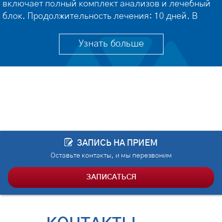
включает полный комплект анализов и лечебный
блок. Продолжительность лечения: 10 дней. В
случае обнаружения сопутствующих заболеваний,
тормозящих процесс восстановления, за лечащим
Узнать больше
врачом сохраняется право корректировать
перечень процедур и продлевать сроки лечения.
[…]
ЗАПИСЬ НА ПРИЕМ
Оставьте контакты, и мы перезвоним
ЗАПИСАТЬСЯ