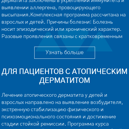
дерматита заключены в укреплении иммунитета и
выявлении аллергена, провоцирующего
высыпания.Комплексная программа рассчитана на
взрослых и детей. Причины болезни: Болезнь
носит эпизодический или хронический характер.
Разовые проявления связаны с кратковременным
или длительным контактом с аллергеном. Укус
насекомого, незнакомая пища, анестезия,
Узнать больше
вакцинация, холод, прямые солнечные лучи – все
это может спровоцировать […]
ДЛЯ ПАЦИЕНТОВ С АТОПИЧЕСКИМ
ДЕРМАТИТОМ
Лечение атопического дерматита у детей и
взрослых направлено на выявление возбудителя,
экстренную стабилизацию физического и
психоэмоционального состояния и достижение
стадии стойкой ремиссии. Программа курса