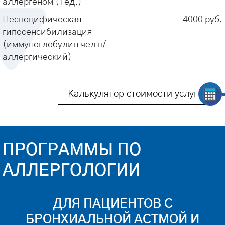
аллергеном (1ед.)
(профильными, смежными), диагностический
дерматолога, гастроэнтеролога, педиатра,
блок, медикаментозное и физиолечение,
Неспецифическая
иммунолога и др.
4000 руб.
небулайзерную терапию.
гипосенсибилизация
(иммуноглобулин чел п/
аллергический)
Калькулятор стоимости услуг
ПРОГРАММЫ ПО
АЛЛЕРГОЛОГИИ
ДЛЯ ПАЦИЕНТОВ С
БРОНХИАЛЬНОЙ АСТМОЙ И