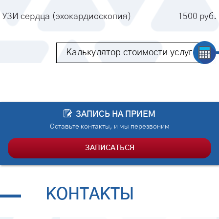
препараты, то обязательно следует сказать об
пациенту.
УЗИ сердца (эхокардиоскопия)
1500 руб.
этом врачу.
Услугу УЗИ сердца в Казани по доступной цене
получить очень просто – достаточно записаться
Калькулятор стоимости услуг
на исследование в медицинскую клинику
«АРТМЕД». Записаться вы можете по номеру
телефона, указанному на сайте – наши
менеджеры выберут для вас удобную дату и
комфортное время исследования.
ЗАПИСЬ НА ПРИЕМ
Оставьте контакты, и мы перезвоним
ЗАПИСАТЬСЯ
КОНТАКТЫ