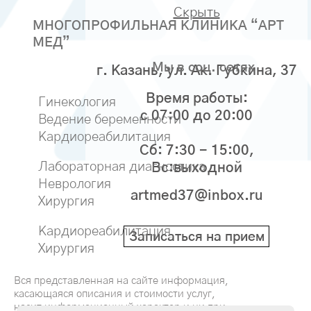
Скрыть
МНОГОПРОФИЛЬНАЯ КЛИНИКА “АРТ
МЕД”
Мы в соц. сетях
г. Казань, ул. Ак. Губкина, 37
Время работы:
Гинекология
с 07:00 до 20:00
Ведение беременности
Кардиореабилитация
Сб: 7:30 - 15:00,
Лабораторная диагностика
Вс:выходной
Неврология
artmed37@inbox.ru
Хирургия
Кардиореабилитация
Записаться на прием
Хирургия
Вся представленная на сайте информация,
касающаяся описания и стоимости услуг,
носит информационный характер и ни при