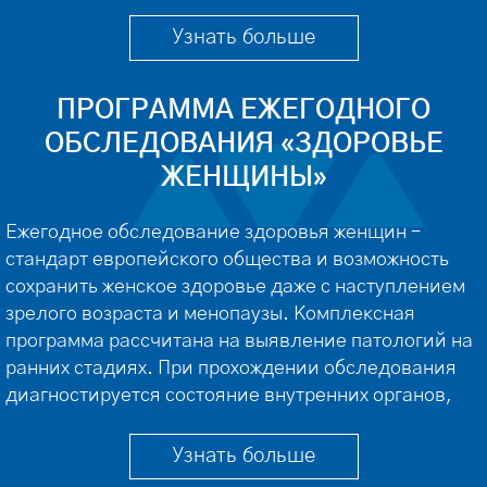
опухоли, предупреждение рецидивов, оценку
динамики заболевания (стадии) и эффективности
Узнать больше
назначенного лечения. Диагностике поддается рак
молочной железы (груди), яичников, шейки матки,
ПРОГРАММА ЕЖЕГОДНОГО
тела матки, поджелудочной […]
ОБСЛЕДОВАНИЯ «ЗДОРОВЬЕ
ЖЕНЩИНЫ»
Ежегодное обследование здоровья женщин –
стандарт европейского общества и возможность
сохранить женское здоровье даже с наступлением
зрелого возраста и менопаузы. Комплексная
программа рассчитана на выявление патологий на
ранних стадиях. При прохождении обследования
диагностируется состояние внутренних органов,
гормональный фон, работа пищеварительной и
эндокринной систем, риск сахарного диабета,
Узнать больше
скрытой инфекции, бесплодия и новообразований