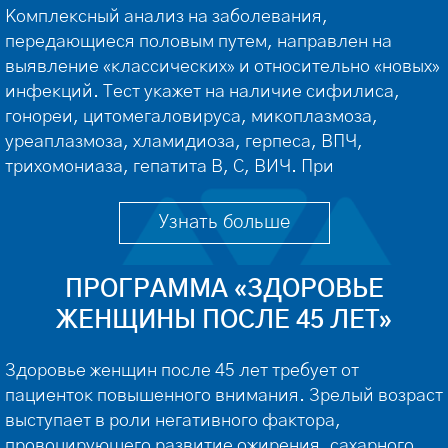
Комплексный анализ на заболевания,
передающиеся половым путем, направлен на
выявление «классических» и относительно «новых»
инфекций. Тест укажет на наличие сифилиса,
гонореи, цитомегаловируса, микоплазмоза,
уреаплазмоза, хламидиоза, герпеса, ВПЧ,
трихомониаза, гепатита В, С, ВИЧ. При
расшифровке результатов исследования
венеролог определит тип возбудителя инфекции и
Узнать больше
оценит степень развития болезни. ⠀ Показания к
записи на комплексную диагностику Болевые
ПРОГРАММА «ЗДОРОВЬЕ
ощущения […]
ЖЕНЩИНЫ ПОСЛЕ 45 ЛЕТ»
Здоровье женщин после 45 лет требует от
пациенток повышенного внимания. Зрелый возраст
выступает в роли негативного фактора,
провоцирующего развитие ожирения, сахарного