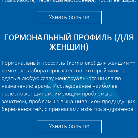
плаксивость, перепады настроения, приливы жара,
потливость, бессонница, повышенное
артериальное давление, нарушение
Узнать больше
мочеиспускания, проблемы в интимной жизни – вот
[…]
ГОРМОНАЛЬНЫЙ ПРОФИЛЬ (ДЛЯ
ЖЕНЩИН)
Гормональный профиль (комплекс) для женщин —
комплекс лабораторных тестов, который можно
сдать в любую фазу менструального цикла по
назначению врача. Исследование наиболее
полезно женщинам, имеющим проблемы с
зачатием, проблемы с вынашиванием предыдущих
беременностей, с признаками избытка андрогенов
(лишний вес, угревая сыпь, избыточное
оволосение). Исследование оптимально назначать
Узнать больше
на этапе планирования беременности, что