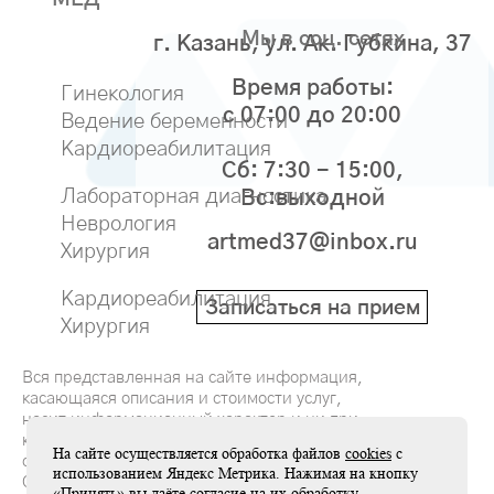
Мы в соц. сетях
г. Казань, ул. Ак. Губкина, 37
Время работы:
Гинекология
с 07:00 до 20:00
Ведение беременности
Кардиореабилитация
Сб: 7:30 - 15:00,
Лабораторная диагностика
Вс:выходной
Неврология
artmed37@inbox.ru
Хирургия
Кардиореабилитация
Записаться на прием
Хирургия
Вся представленная на сайте информация,
касающаяся описания и стоимости услуг,
носит информационный характер и ни при
каких условиях не является публичной
На сайте осуществляется обработка файлов
cookies
с
офертой, определяемой положениями
использованием Яндекс Метрика. Нажимая на кнопку
Статьи 437(2) Гражданского кодекса РФ
«Принять» вы даёте согласие на их обработку