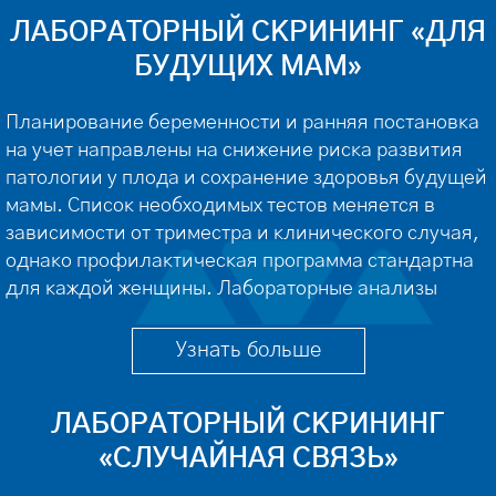
позволяет врачу своевременно провести […]
ЛАБОРАТОРНЫЙ СКРИНИНГ «ДЛЯ
БУДУЩИХ МАМ»
Планирование беременности и ранняя постановка
на учет направлены на снижение риска развития
патологии у плода и сохранение здоровья будущей
мамы. Список необходимых тестов меняется в
зависимости от триместра и клинического случая,
однако профилактическая программа стандартна
для каждой женщины. Лабораторные анализы
рассчитаны на выявление воспалительной
реакции в организме, резус-конфликта,
Узнать больше
нарушение работы мочеполовой системы, сбой
гормонального фона, […]
ЛАБОРАТОРНЫЙ СКРИНИНГ
«СЛУЧАЙНАЯ СВЯЗЬ»