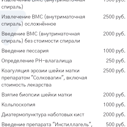
при появлении любых беспокоящих
обследований.
спираль)
симптомов.
Если вы планируете беременность,
Извлечение ВМС (внутриматочная
2500 руб.
сообщите об этом. Такой подход поможет
Регулярные визиты позволяют своевременно
спираль) осложнённое
провести необходимые обследования и
выявить и предотвратить развитие серьезных
дать рекомендации по подготовке к
заболеваний; контролировать состояние
Введение ВМС (внутриматочная
2000 руб.
зачатию.
репродуктивной системы; получать
спираль) без стоимости спирали
рекомендации по контрацепции и
Введение пессария
1000 руб.
планированию семьи; проходить скрининговые
Определение РН-влагалища
250 руб.
обследования (например, мазок на
онкоцитологию).
Коагуляция эрозии шейки матки
2500 руб.
препаратом "Солковагин", включая
Запишитесь на консультацию в «АРТМЕД» в
стоимость лекарства
Казани уже сегодня! Забота о женском здоровье
Взятие биопсии шейки матки
2000 руб.
— залог хорошего самочувствия и высокого
качества жизни.
Кольпоскопия
1000 руб.
Диатермопунктура наботовых кист
2000 руб.
Для записи на прием позвоните по телефону
Введение препарата "Инстиллагель",
500 руб.
или воспользуйтесь формой онлайн-записи на