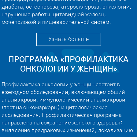
диабета, остеопороза, атеросклероза, онкологии,
нарушение работы щитовидной железы,
мочеполовой и пищеварительной систем.
Необходимость в прохождении профилактического
обследования: повышенная. В группе риска:
Узнать больше
женщины с ранней или поздней менопаузой
(климаксом), длительным стажем курения,
ПРОГРАММА «ПРОФИЛАКТИКА
лишним весом, хроническими […]
ОНКОЛОГИИ У ЖЕНЩИН»
Профилактика онкологии у женщин состоит в
ежегодном обследовании, включающем общий
анализ крови, иммунологический анализ крови
(тест на онкомаркеры) и цитологические
исследования. Профилактическая программа
направлена на сохранение женского здоровья:
выявление предраковых изменений, локализацию