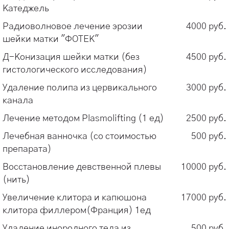
Катеджель
нашем сайте. Опытные врачи-гинекологи
нашей клиники готовы оказать вам
Радиоволновое лечение эрозии
4000 руб.
квалифицированную медицинскую помощь.
шейки матки "ФОТЕК"
Д-Конизация шейки матки (без
4500 руб.
Доверьте заботу о себе профессионалам!
гистологического исследования)
Записаться на консультацию к гинекологу в
Казани — это первый шаг к крепкому здоровью и
Удаление полипа из цервикального
3000 руб.
хорошему самочувствию. Помните, что
канала
профилактика всегда лучше лечения, поэтому
Лечение методом Plasmolifting (1 ед)
2500 руб.
не пренебрегайте регулярными осмотрами у
Лечебная ванночка (со стоимостью
500 руб.
гинеколога.
препарата)
Восстановление девственной плевы
10000 руб.
(нить)
Увеличение клитора и капюшона
17000 руб.
клитора филлером(Франция) 1ед
Удаление инородного тела из
500 руб.