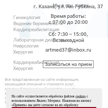
Мы в соц. сетях
г. Казань, ул. Ак. Губкина, 37
Время работы:
Гинекология
с 07:00 до 20:00
Ведение беременности
Кардиореабилитация
Сб: 7:30 - 15:00,
Лабораторная диагностика
Вс:выходной
Неврология
artmed37@inbox.ru
Хирургия
Кардиореабилитация
Записаться на прием
Хирургия
Вся представленная на сайте информация,
касающаяся описания и стоимости услуг,
носит информационный характер и ни при
каких условиях не является публичной
На сайте осуществляется обработка файлов
cookies
с
офертой, определяемой положениями
использованием Яндекс Метрика. Нажимая на кнопку
Статьи 437(2) Гражданского кодекса РФ
«Принять» вы даёте согласие на их обработку