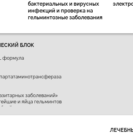
бактериальных и вирусных
электр
инфекций и проверка на
гельминтозные заболевания
ЕСКИЙ БЛОК
L формула
партатаминотрансфераза
разитарных заболеваний»
тейшие и яйца гельминтов
блий в кале
актериоз с определением
тикам и бактериофагам
аллергены
ЛЕЧЕБН
сти + ПДФ