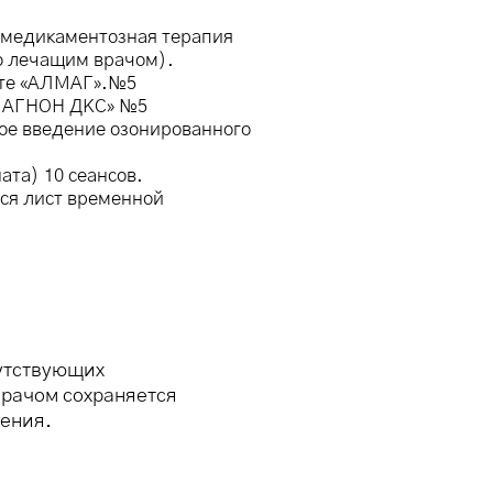
и медикаментозная терапия
о лечащим врачом).
ате «АЛМАГ».№5
«МАГНОН ДКС» №5
ое введение озонированного
ата) 10 сеансов.
ся лист временной
путствующих
врачом сохраняется
чения.