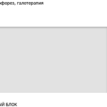
офорез, галотерапия
ЫЙ БЛОК