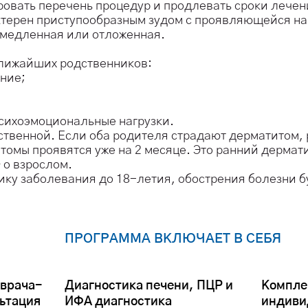
ровать перечень процедур и продлевать сроки лечен
ктерен приступообразным зудом с проявляющейся на
емедленная или отложенная.
ближайших родственников:
ние;
сихоэмоциональные нагрузки.
ственной. Если оба родителя страдают дерматитом, 
омы проявятся уже на 2 месяце. Это ранний дермати
– о взрослом.
ику заболевания до 18-летия, обострения болезни б
ПРОГРАММА ВКЛЮЧАЕТ В СЕБЯ
 врача-
Диагностика печени, ПЦР и
Компле
льтация
ИФА диагностика
индиви