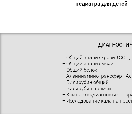
педиатра для детей
ДИАГНОСТИЧ
- Общий анализ крови +СОЭ,
- Общий анализ мочи
- Общий белок
- Аланинаминотрансфер- Ас
- Билирубин общий
- Билирубин прямой
- Комплекс «диагностика па
- Исследование кала на прос
- Исследование антигена лям
- Исследование кала на дисб
чувствительности к антибио
- Анализ крови на пищевые 
- УЗИ органов брюшной поло