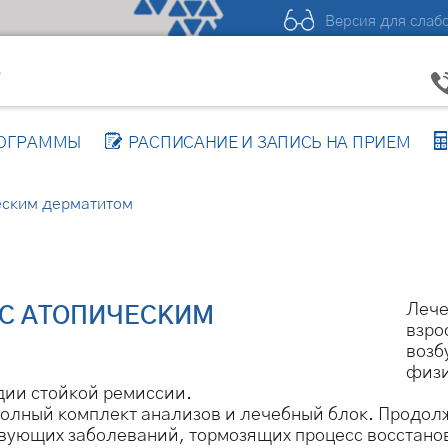
Версия для слаб
Р
РОГРАММЫ
РАСПИСАНИЕ И ЗАПИСЬ НА ПРИЕМ
еским дерматитом
Лече
 С АТОПИЧЕСКИМ
взро
возб
физи
дии стойкой ремиссии.
олный комплект анализов и лечебный блок. Продолж
твующих заболеваний, тормозящих процесс восстано