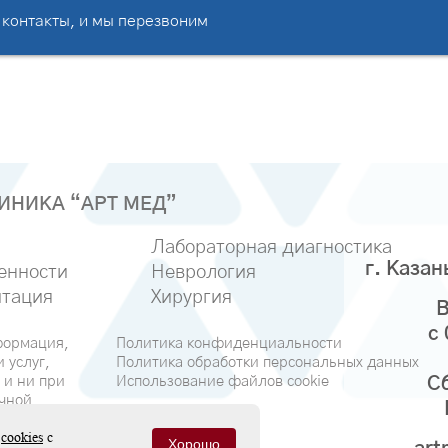
 контакты, и мы перезвоним
НИКА “АРТ МЕД”
Лабораторная диагностика
г. Казан
енности
Неврология
тация
Хирургия
В
с
формация,
Политика конфиденциальности
 услуг,
Политика обработки персональных данных
 и ни при
Использование файлов cookie
Сб
ичной
иями
в
cookies
с
кса РФ
Хорошо