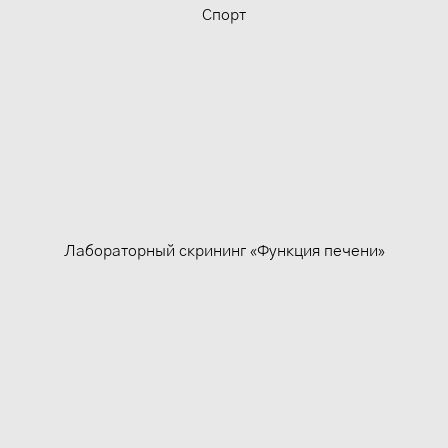
- Хлор;
Спорт
- Калий;
- Сифилис;
- Гепатиты В и С (HBsAg, Anti — HCV (сум.);
- Антитела к ВИЧ.
Лабораторный скрининг «Функция печени»