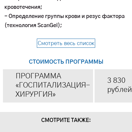
кровотечения;
- Определение группы крови и резус фактора
(технология ScanGel);
- Глюкоза;
Смотреть весь список
- Общий холестерин;
- Аланинаминотрансфераза;
СТОИМОСТЬ ПРОГРАММЫ
- Аспартатаминотрансфераза;
- Билирубин общий;
ПРОГРАММА
3 830
- Билирубин прямой;
«ГОСПИТАЛИЗАЦИЯ-
рублей
- Мочевина;
ХИРУРГИЯ»
- Креатинин;
- Общий белок;
- Натрий;
СМОТРИТЕ ТАКЖЕ:
- Кальций ионизированный;