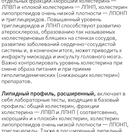
отдельных фракций:»хороший холестерин» —
ЛПВП и «плохой холестерин» — ЛПНП, холестерин
липопротеидов очень низкой плотности — ЛПОНП
и триглицеридов. Повышенный уровень
триглицеридов и ЛПНП способствуют развитию
атеросклероза, образованию так называемых
«холестериновых бляшек» на стенках сосудов,
развитию заболеваний сердечно-сосудистой
системы и, в конечном итоге, может приводить к
инфаркту миокарда и инсульту головного мозга.
Важно контролировать уровень холестерина при
смене образа питания и при приеме
гиполипидемических (снижающих холестерин)
препаратов.
⠀
Липидный профиль, расширенный,
включает в
себя лабораторные тесты, входящие в базовый
профиль: общий холестерин, фракции
холестерина — ЛПВП и ЛПНП ( соответсвенно,
«хороший» и » плохой» холестерин, холестерин
липопротеидов очень низкой плотности — ЛПОНП,
триглицериды. Также в расширенный липидный