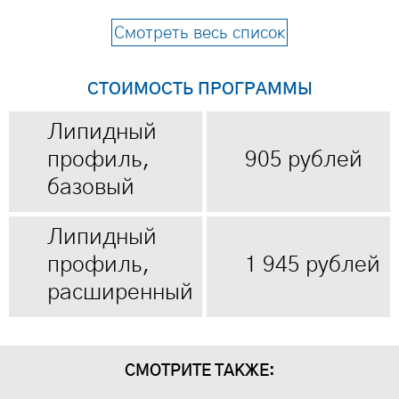
плотности (ЛПОНП) (включает определение
Смотреть весь список
Триглицеридов код 4.5.А1.201)
⠀
СТОИМОСТЬ ПРОГРАММЫ
Липидный профиль, расширенный
- Холестерин общий
Липидный
- Холестерин липопротеидов высокой
профиль,
905 рублей
плотности
базовый
- Холестерин липопротеидов низкой плотности
- Холестерин липопротеидов очень низкой
Липидный
плотности (ЛПОНП) (включает определение
профиль,
1 945 рублей
Триглицеридов код 4.5.А1.201)
расширенный
- Аполипопротеин А1
- Аполипопротеин В
- Липопротеин (а)
СМОТРИТЕ ТАКЖЕ: