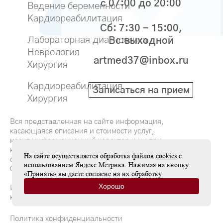
с 07:00 до 20:00
Ведение беременности
Кардиореабилитация
Сб: 7:30 - 15:00,
Лабораторная диагностика
Вс:выходной
Неврология
artmed37@inbox.ru
Хирургия
Кардиореабилитация
Записаться на прием
Хирургия
Вся представленная на сайте информация,
касающаяся описания и стоимости услуг,
носит информационный характер и ни при
каких условиях не является публичной
На сайте осуществляется обработка файлов
cookies
с
офертой, определяемой положениями
использованием Яндекс Метрика. Нажимая на кнопку
Статьи 437(2) Гражданского кодекса РФ
«Принять» вы даёте согласие на их обработку
Хорошо
Имеются противопоказания, необходима
консультация специалиста
Политика конфиденциальности