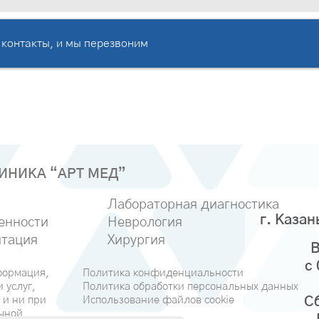
 контакты, и мы перезвоним
НИКА “АРТ МЕД”
Лабораторная диагностика
г. Казан
енности
Неврология
тация
Хирургия
В
с
формация,
Политика конфиденциальности
 услуг,
Политика обработки персональных данных
 и ни при
Использование файлов cookie
Сб
ичной