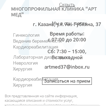
Скрыть
МНОГОПРОФИЛЬНАЯ КЛИНИКА “АРТ
МЕД”
Мы в соц. сетях
г. Казань, ул. Ак. Губкина, 37
Время работы:
Гинекология
с 07:00 до 20:00
Ведение беременности
Кардиореабилитация
Сб: 7:30 - 15:00,
Лабораторная диагностика
Вс:выходной
Неврология
artmed37@inbox.ru
Хирургия
Кардиореабилитация
Записаться на прием
Хирургия
Вся представленная на сайте информация,
касающаяся описания и стоимости услуг,
носит информационный характер и ни при