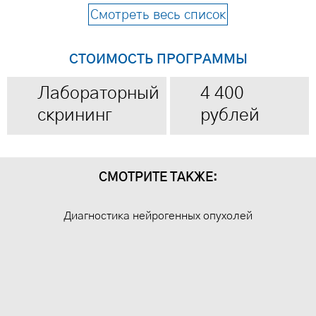
Смотреть весь список
- Щелочная фосфотаза;
- Альфа-амилаза панкреатическая;
СТОИМОСТЬ ПРОГРАММЫ
- Общий холестерин;
- Глюкоза;
Лабораторный
4 400
- Железо сыворотки;
скрининг
рублей
- Общий белок;
- Тимоловая проба;
- Фибриноген;
СМОТРИТЕ ТАКЖЕ:
- Кал на яйца глист и цисты лямблий;
- Кал на дисбактериоз кишечника;
Диагностика нейрогенных опухолей
- Исследования кала на скрытую кровь;
- Антитела к Хеликобактер пилори.