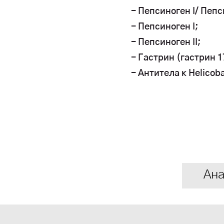
- Пепсиноген I/ Пепси
- Пепсиноген I;
- Пепсиноген II;
- Гастрин (гастрин 1
- Антитела к Helicob
Ана