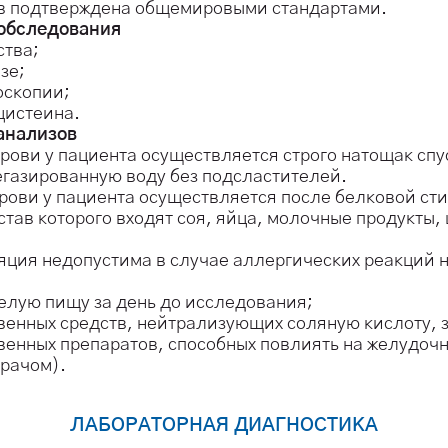
тов подтверждена общемировыми стандартами.
обследования
ства;
зе;
оскопии;
цистеина.
 анализов
рови у пациента осуществляется строго натощак спу
егазированную воду без подсластителей.
рови у пациента осуществляется после белковой ст
став которого входят соя, яйца, молочные продукты
ция недопустима в случае аллергических реакций н
елую пищу за день до исследования;
енных средств, нейтрализующих соляную кислоту, з
венных препаратов, способных повлиять на желудоч
врачом).
ЛАБОРАТОРНАЯ ДИАГНОСТИКА