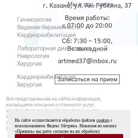
Мы в соц. сетях
г. Казань, ул. Ак. Губкина, 37
Время работы:
Гинекология
с 07:00 до 20:00
Ведение беременности
Кардиореабилитация
Сб: 7:30 - 15:00,
Лабораторная диагностика
Вс:выходной
Неврология
artmed37@inbox.ru
Хирургия
Кардиореабилитация
Записаться на прием
Хирургия
Вся представленная на сайте информация,
касающаяся описания и стоимости услуг,
носит информационный характер и ни при
каких условиях не является публичной
На сайте осуществляется обработка файлов
cookies
с
офертой, определяемой положениями
использованием Яндекс Метрика. Нажимая на кнопку
Статьи 437(2) Гражданского кодекса РФ
«Принять» вы даёте согласие на их обработку