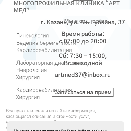
МНОГОПРОФИЛЬНАЯ КЛИНИКА “АРТ
МЕД”
Мы в соц. сетях
г. Казань, ул. Ак. Губкина, 37
Время работы:
Гинекология
с 07:00 до 20:00
Ведение беременности
Кардиореабилитация
Сб: 7:30 - 15:00,
Лабораторная диагностика
Вс:выходной
Неврология
artmed37@inbox.ru
Хирургия
Кардиореабилитация
Записаться на прием
Хирургия
Вся представленная на сайте информация,
касающаяся описания и стоимости услуг,
носит информационный характер и ни при
каких условиях не является публичной