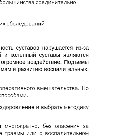
, большинства соединительно-
гих обследований
ность суставов нарушается из-за
ый и коленный суставы являются
я огромное воздействие. Подъемы
авмам и развитию воспалительных,
оперативного вмешательства. Но
способами.
выздоровление и выбрать методику
 многократно, без опасения за
е травмы или о воспалительном