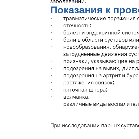
заболевании.
Показания к про
· травматические поражения с
· отечность;
· болезни эндокринной систе
· боли в области суставов или
· новообразования, обнаруженн
· затрудненные движения суст
· признаки, указывающие на ра
· подозрения на вывих, диспл
· подозрения на артрит и бурс
· растяжения связок;
· пяточная шпора;
· волчанка;
· различные виды воспалительн
При исследовании парных сустав