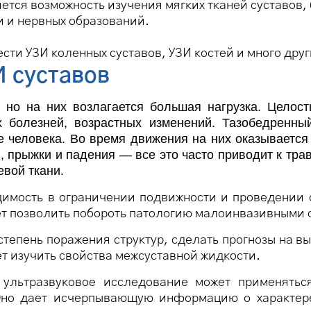
яется возможность изучения мягких тканей суставов
ти и нервных образований.
сти УЗИ коленных суставов, УЗИ костей и много дру
 суставов
 но на них возлагается большая нагрузка. Целост
х болезней, возрастных изменений. Тазобедренн
 человека. Во время движения на них оказываетс
, прыжки и падения — все это часто приводит к тр
вой ткани.
димость в ограничении подвижности и проведении 
т позволить побороть патологию малоинвазивными 
степень поражения структур, сделать прогнозы на 
т изучить свойства межсуставной жидкости.
 ультразвуковое исследование может применяться
 Оно дает исчерпывающую информацию о характер