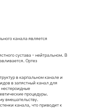
ьного канала является
стного сустава – нейтральном. В
авливается. Ортез
руктур в карпальном канале и
идов в запястный канал для
я нестероидные
евтические процедуры.
ому вмешательству.
стенки канала, что приводит к