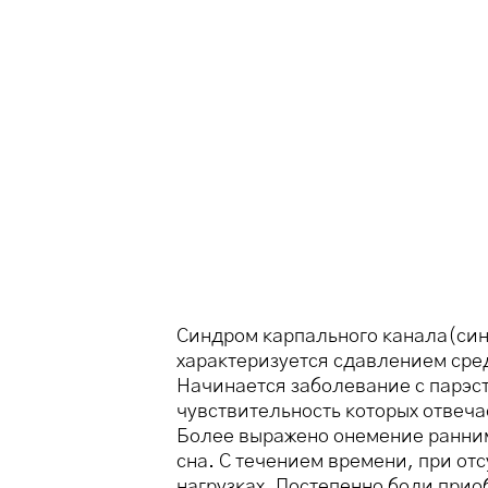
Синдром карпального канала(синд
характеризуется сдавлением сред
Начинается заболевание с парэст
чувствительность которых отвеч
Более выражено онемение ранним
сна. С течением времени, при от
нагрузках. Постепенно боли прио