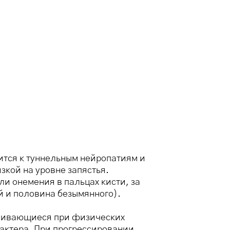
ится к туннельным нейропатиям и
зкой на уровне запястья.
и онемения в пальцах кисти, за
й и половина безымянного).
силивающиеся при физических
рактера. При прогрессировании