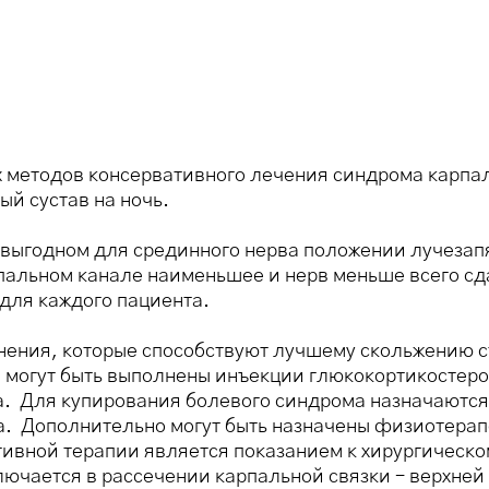
методов консервативного лечения синдрома карпал
ый сустав на ночь.
выгодном для срединного нерва положении лучезапя
пальном канале наименьшее и нерв меньше всего сд
для каждого пациента.
ения, которые способствуют лучшему скольжению ст
е могут быть выполнены инъекции глюкокортикостеро
а. Для купирования болевого синдрома назначаютс
. Дополнительно могут быть назначены физиотерап
тивной терапии является показанием к хирургическ
лючается в рассечении карпальной связки – верхней 