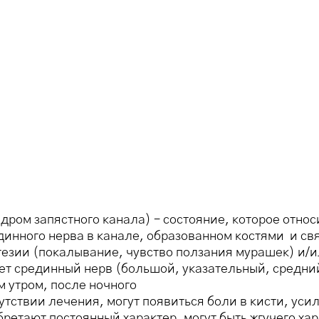
ром запястного канала) – состояние, которое относ
инного нерва в канале, образованном костями и свя
езии (покалывание, чувство ползания мурашек) и/ил
ает срединный нерв (большой, указательный, средни
 утром, после ночного
сутствии лечения, могут появиться боли в кисти, у
бретают постоянный характер, могут быть жгучего ха